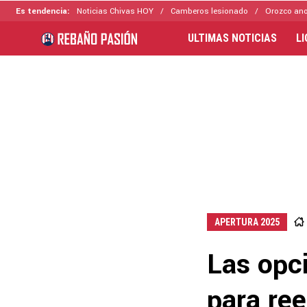
Es tendencia:
Noticias Chivas HOY
Camberos lesionado
Orozco ano
ULTIMAS NOTICIAS
L
APERTURA 2025
Las opci
para ree