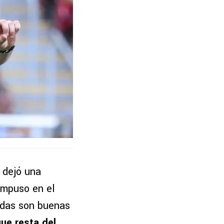
dejó una
impuso en el
odas son buenas
que resta del