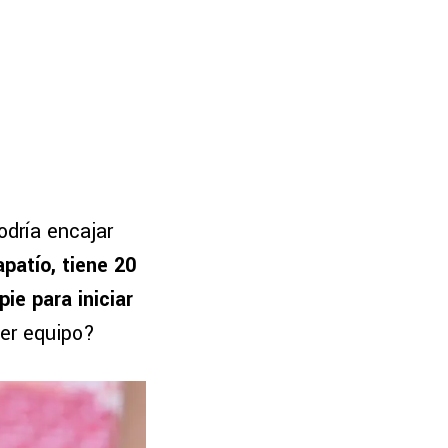
odría encajar
apatío, tiene 20
ie para iniciar
er equipo?