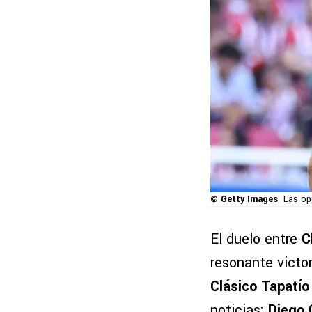
© Getty Images
Las op
El duelo entre
C
resonante victo
Clásico Tapatío
noticias:
Diego 