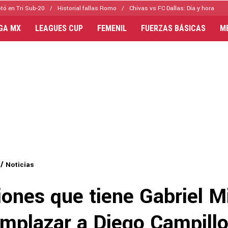
tó en Tri Sub-20
Historial fallas Romo
Chivas vs FC Dallas: Día y hora
IGA MX
LEAGUES CUP
FEMENIL
FUERZAS BÁSICAS
M
Noticias
ones que tiene Gabriel Mi
mplazar a Diego Campillo