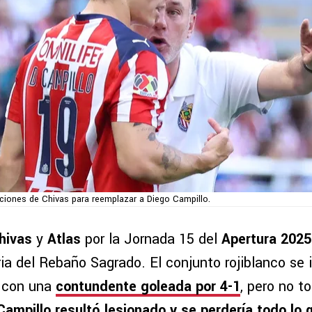
ciones de Chivas para reemplazar a Diego Campillo.
hivas
y
Atlas
por la Jornada 15 del
Apertura 2025
ria del Rebaño Sagrado. El conjunto rojiblanco se 
con una
contundente goleada por 4-1
, pero no t
Campillo resultó lesionado y se perdería todo lo 