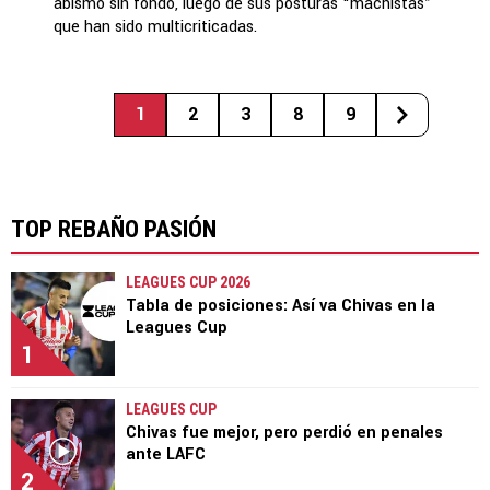
abismo sin fondo, luego de sus posturas “machistas”
que han sido multicriticadas.
1
2
3
8
9
TOP REBAÑO PASIÓN
LEAGUES CUP 2026
Tabla de posiciones: Así va Chivas en la
Leagues Cup
1
LEAGUES CUP
Chivas fue mejor, pero perdió en penales
ante LAFC
2