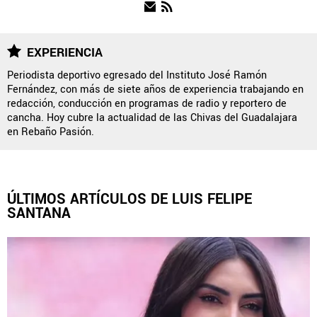
NOTICIAS
EXPERIENCIA
Periodista deportivo egresado del Instituto José Ramón
Fernández, con más de siete años de experiencia trabajando en
QUIENES SOMOS
|
STAFF
|
CONTACTO
|
redacción, conducción en programas de radio y reportero de
cancha. Hoy cubre la actualidad de las Chivas del Guadalajara
ESCRIBE EN REBAÑO PASIÓN
en Rebaño Pasión.
Rebaño Pasión es una sección especial del portal
Bolavip.com con información destinada a los fans del Club
Chivas.
ÚLTIMOS ARTÍCULOS DE LUIS FELIPE
Esta sección no tiene relación alguna con el club. Para visitar
SANTANA
el sitio oficial
haz click aquí
Términos y Condiciones
Políticas de Privacidad
Política Editorial
Ad Choices