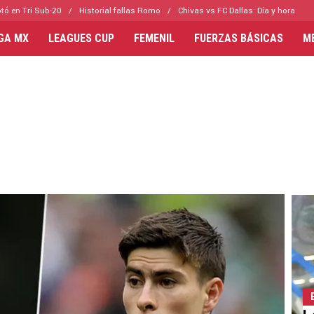
tó en Tri Sub-20
Historial fallas Romo
Chivas vs FC Dallas: Día y hora
IGA MX
LEAGUES CUP
FEMENIL
FUERZAS BÁSICAS
M