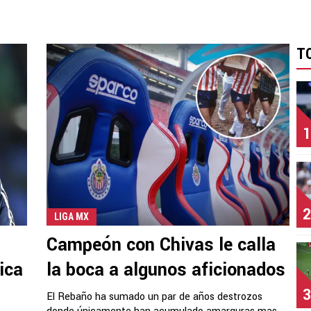
T
1
2
LIGA MX
Campeón con Chivas le calla
ica
la boca a algunos aficionados
3
El Rebaño ha sumado un par de años destrozos