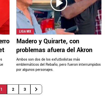
LIGA MX
erro
Madero y Quirarte, con
et
problemas afuera del Akron
es
Ambos son dos de los exfutbolistas más
que
emblemáticos del Rebaño, pero fueron interrumpidos
por algunos personajes.
1
2
3