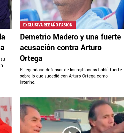
EXCLUSIVA REBAÑO PASIÓN
da
Demetrio Madero y una fuerte
ga
acusación contra Arturo
Ortega
 su
on
El legendario defensor de los rojiblancos habló fuerte
sobre lo que sucedió con Arturo Ortega como
interino.