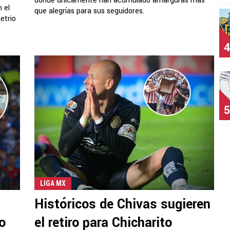
donde únicamente han acumulado amarguras mas
 el
que alegrías para sus seguidores.
etrio
4
5
LIGA MX
Históricos de Chivas sugieren
o
el retiro para Chicharito