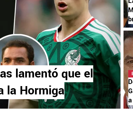
L
M
b
as lamentó que el
D
a la Hormiga
G
a