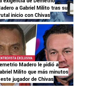
a exigencia de Demetrio
adero a Gabriel Milito tras su
rutal inicio con Chivas
ENTREVISTA EXCLUSIVA
emetrio Madero le pidió a
abriel Milito que más minutos
 este jugador de Chivas