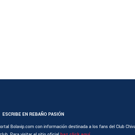
ESCRIBE EN REBAÑO PASIÓN
|
rtal Bolavip.com con información destinada a los fans del Club Chiv
ub. Para visitar el sitio oficial
haz click aquí