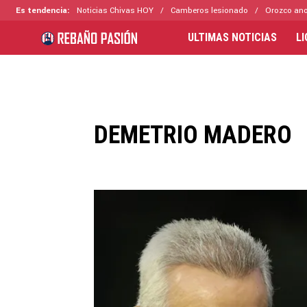
Es tendencia:
Noticias Chivas HOY
Camberos lesionado
Orozco ano
ULTIMAS NOTICIAS
L
DEMETRIO MADERO