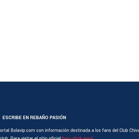
ESCRIBE EN REBAÑO PASIÓN
|
rtal Bolavip.com con información destinada a los fans del Club Chiv
ub. Para visitar el sitio oficial
haz click aquí