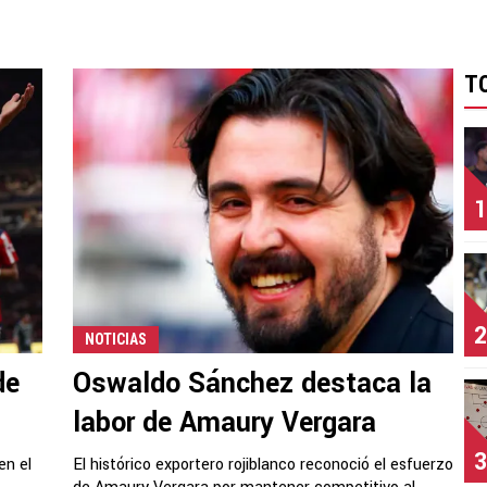
T
1
2
NOTICIAS
de
Oswaldo Sánchez destaca la
labor de Amaury Vergara
3
en el
El histórico exportero rojiblanco reconoció el esfuerzo