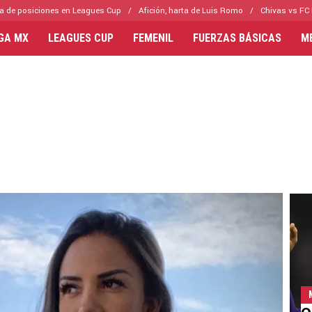
a de posiciones en Leagues Cup
Afición, harta de Luis Romo
Chivas vs FC 
IGA MX
LEAGUES CUP
FEMENIL
FUERZAS BÁSICAS
M