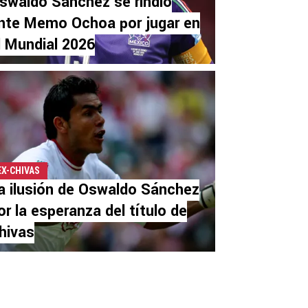
swaldo Sánchez se rindió
nte Memo Ochoa por jugar en
l Mundial 2026
EX-CHIVAS
a ilusión de Oswaldo Sánchez
or la esperanza del título de
hivas