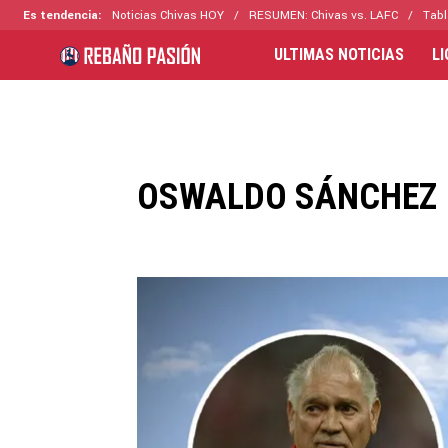
Es tendencia:
Noticias Chivas HOY
RESUMEN: Chivas vs. LAFC
Tabl
ULTIMAS NOTICIAS
L
OSWALDO SÁNCHEZ