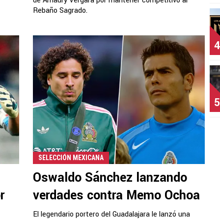
de Amaury Vergara por mantener competitivo al
Rebaño Sagrado.
4
5
SELECCIÓN MEXICANA
Oswaldo Sánchez lanzando
r
verdades contra Memo Ochoa
El legendario portero del Guadalajara le lanzó una