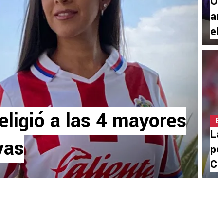
O
a
e
ligió a las 4 mayores
L
vas
p
C