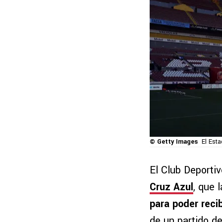
© Getty Images
El Esta
El Club Deporti
Cruz Azul
, que 
para poder recib
de un partido d