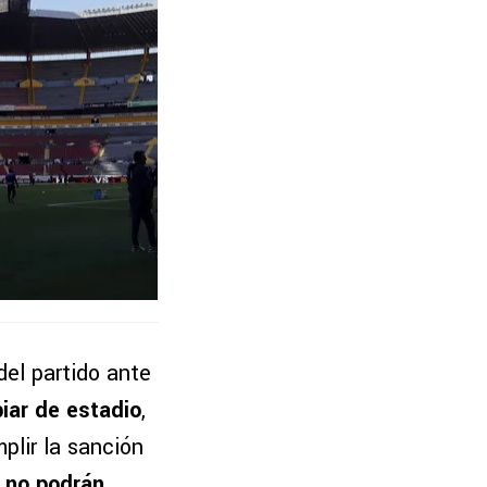
del partido ante
iar de estadio
,
plir la sanción
e no podrán