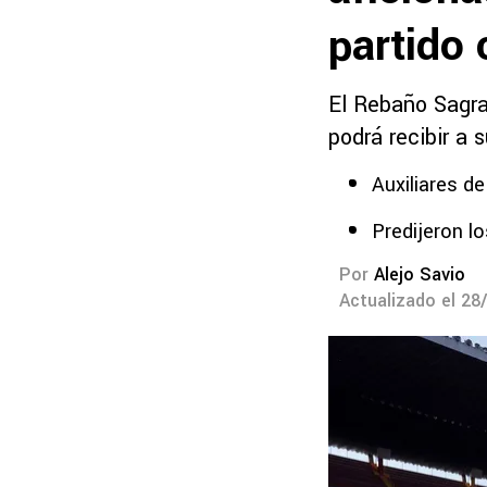
partido 
El Rebaño Sagrad
podrá recibir a 
Auxiliares de
Predijeron l
Por
Alejo Savio
Actualizado el 28