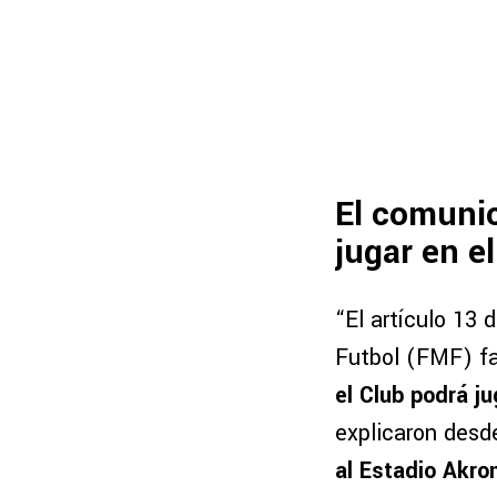
El comunic
jugar en el
“El artículo 13
Futbol (FMF) fa
el Club podrá j
explicaron desd
al Estadio Akro