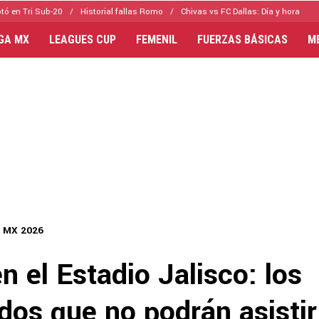
tó en Tri Sub-20
Historial fallas Romo
Chivas vs FC Dallas: Día y hora
IGA MX
LEAGUES CUP
FEMENIL
FUERZAS BÁSICAS
M
a MX 2026
n el Estadio Jalisco: los
dos que no podrán asistir