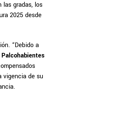
 las gradas, los
sura 2025 desde
ión. “Debido a
s Palcohabientes
 compensados
a vigencia de su
ancia.