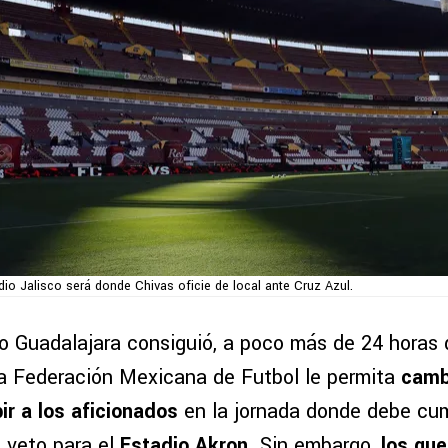
dio Jalisco será donde Chivas oficie de local ante Cruz Azul.
vo Guadalajara consiguió, a poco más de 24 horas 
la Federación Mexicana de Futbol le permita
camb
ir a los aficionados
en la jornada donde debe cum
e veto para el
Estadio Akron
. Sin embargo,
los qu