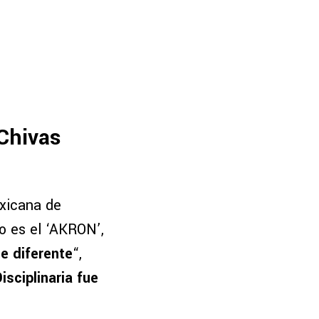
 Chivas
exicana de
o es el ‘AKRON’,
e diferente
“,
sciplinaria fue