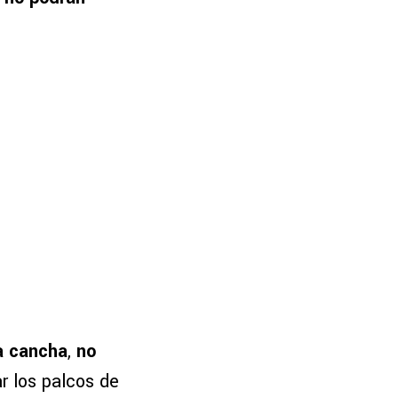
la cancha
,
no
ar los palcos de