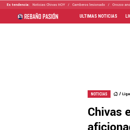
Es tendencia:
Noticias Chivas HOY
Camberos lesionado
Orozco ano
ULTIMAS NOTICIAS
L
Lig
NOTICIAS
Chivas e
aficiona