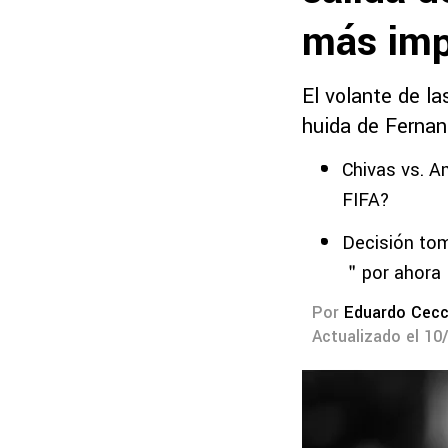
más imp
El volante de la
huida de Fernan
Chivas vs. A
FIFA?
Decisión tom
＂por ahor
Por
Eduardo Cecc
Actualizado el 10