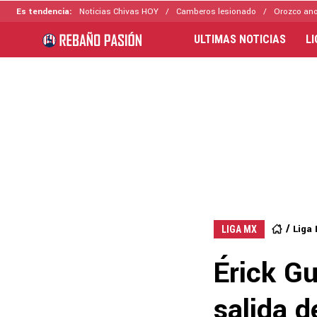
Es tendencia:
Noticias Chivas HOY
Camberos lesionado
Orozco ano
ULTIMAS NOTICIAS
L
Liga
LIGA MX
Érick Gu
salida 