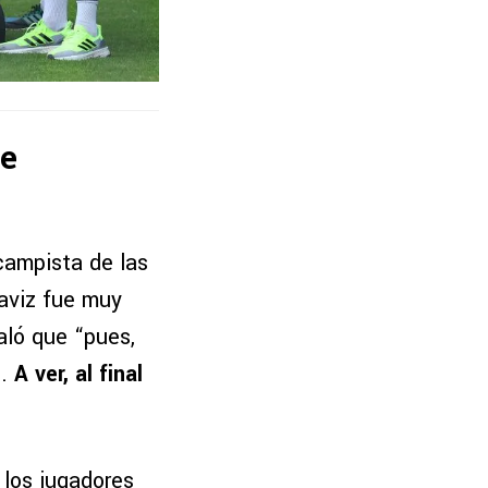
de
campista de las
laviz fue muy
aló que “pues,
s
.
A ver, al final
 los jugadores