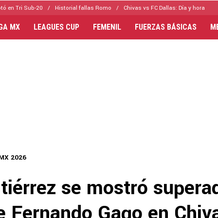
tó en Tri Sub-20
Historial fallas Romo
Chivas vs FC Dallas: Día y hora
IGA MX
LEAGUES CUP
FEMENIL
FUERZAS BÁSICAS
M
 MX 2026
tiérrez se mostró superad
de Fernando Gago en Chiv