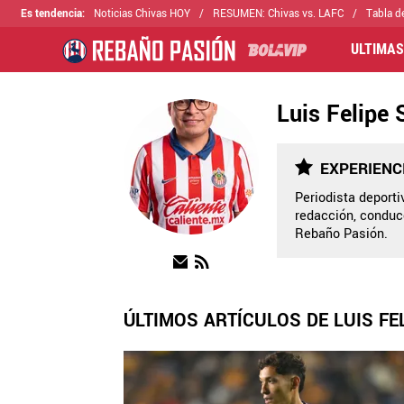
Es tendencia
:
Noticias Chivas HOY
RESUMEN: Chivas vs. LAFC
Tabla d
ULTIMAS
Luis Felipe
EXPERIENC
Periodista deport
redacción, conduc
Rebaño Pasión.
ÚLTIMOS ARTÍCULOS DE LUIS FE