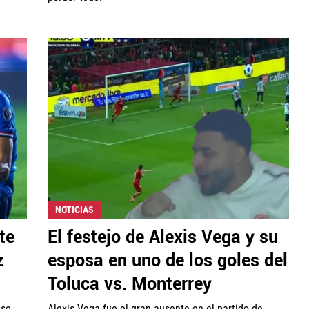
NOTICIAS
te
El festejo de Alexis Vega y su
z
esposa en uno de los goles del
Toluca vs. Monterrey
 se
Alexis Vega fue el gran ausente en el partido de