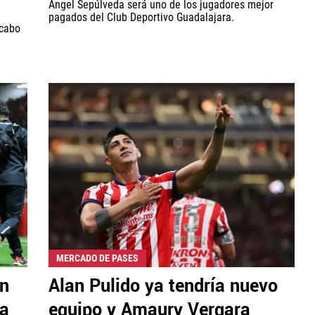
Ángel Sepúlveda será uno de los jugadores mejor
pagados del Club Deportivo Guadalajara.
 cabo
MERCADO DE PASES
ón
Alan Pulido ya tendría nuevo
ca
equipo y Amaury Vergara