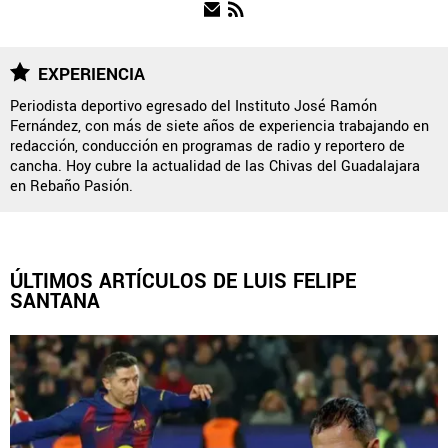
NOTICIAS
EXPERIENCIA
Periodista deportivo egresado del Instituto José Ramón
Fernández, con más de siete años de experiencia trabajando en
QUIENES SOMOS
|
STAFF
|
CONTACTO
|
redacción, conducción en programas de radio y reportero de
cancha. Hoy cubre la actualidad de las Chivas del Guadalajara
ESCRIBE EN REBAÑO PASIÓN
en Rebaño Pasión.
Rebaño Pasión es una sección especial del portal
Bolavip.com con información destinada a los fans del Club
Chivas.
ÚLTIMOS ARTÍCULOS DE LUIS FELIPE
Esta sección no tiene relación alguna con el club. Para visitar
SANTANA
el sitio oficial
haz click aquí
Términos y Condiciones
Políticas de Privacidad
Política Editorial
Ad Choices