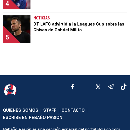
4
NOTICIAS
DT LAFC advirtió a la Leagues Cup sobre las
Chivas de Gabriel Milito
5
QUIENES SOMOS
STAFF
CONTACTO
|
|
|
ESCRIBE EN REBAÑO PASIÓN
Rebaño Pasión es una sección especial del portal Bolavip.com