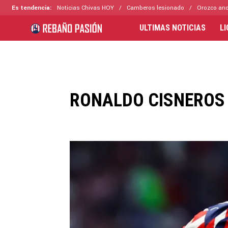
Es tendencia:
Noticias Chivas HOY
Camberos lesionado
Orozco ano
ULTIMAS NOTICIAS
L
RONALDO CISNEROS