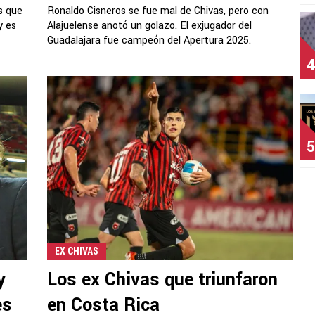
s que
Ronaldo Cisneros se fue mal de Chivas, pero con
y es
Alajuelense anotó un golazo. El exjugador del
Guadalajara fue campeón del Apertura 2025.
4
5
EX CHIVAS
y
Los ex Chivas que triunfaron
es
en Costa Rica