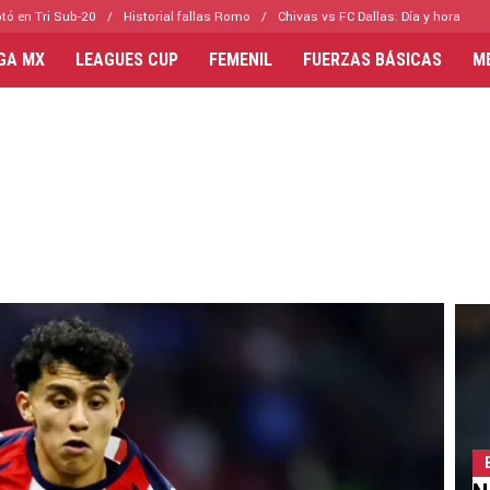
tó en Tri Sub-20
Historial fallas Romo
Chivas vs FC Dallas: Día y hora
IGA MX
LEAGUES CUP
FEMENIL
FUERZAS BÁSICAS
M