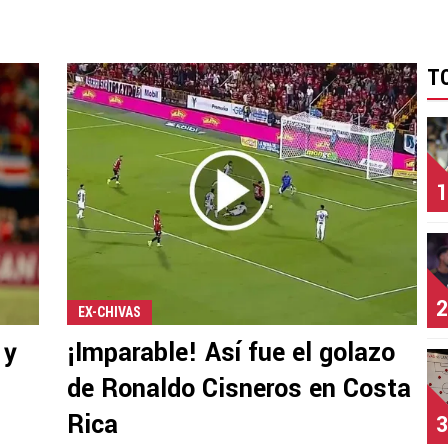
T
1
2
EX-CHIVAS
 y
¡Imparable! Así fue el golazo
de Ronaldo Cisneros en Costa
Rica
3