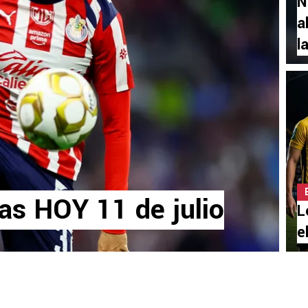
N
a
l
as HOY 11 de julio
L
e