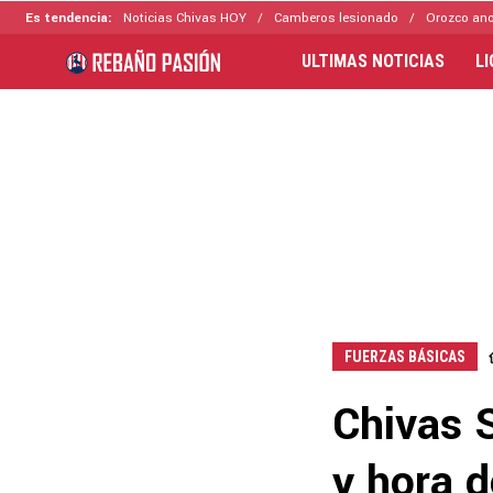
Es tendencia:
Noticias Chivas HOY
Camberos lesionado
Orozco ano
ULTIMAS NOTICIAS
L
FUERZAS BÁSICAS
Chivas 
y hora d