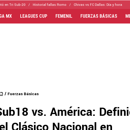
tó en Tri Sub-20
Historial fallas Romo
Chivas vs FC Dallas: Día y hora
IGA MX
LEAGUES CUP
FEMENIL
FUERZAS BÁSICAS
M
Fuerzas Básicas
Sub18 vs. América: Defini
el Clásico Nacional en