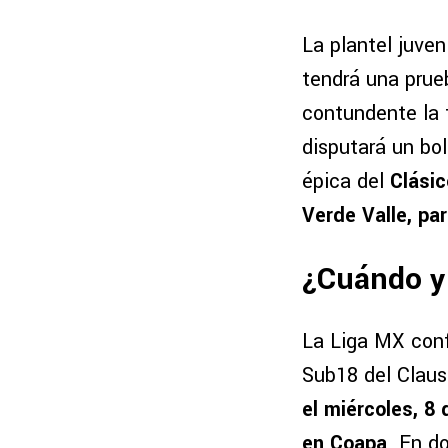
La plantel juven
tendrá una prueb
contundente la 
disputará un bol
épica del
Clási
Verde Valle, par
¿Cuándo y 
La Liga MX confi
Sub18 del Clau
el miércoles, 8
en Coapa
. En d