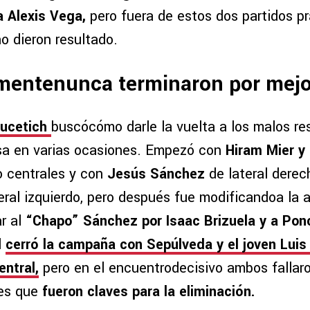
 a Alexis Vega,
pero fuera de estos dos partidos p
o dieron resultado.
mentenunca terminaron por mejo
Vucetich
buscócómo darle la vuelta a los malos re
a en varias ocasiones. Empezó con
Hiram Mier y 
 centrales y con
Jesús Sánchez
de lateral dere
ral izquierdo, pero después fue modificandoa la a
r al
“Chapo” Sánchez por Isaac Brizuela y a Pon
l
cerró la campaña con Sepúlveda y el joven Luis
entral,
pero en el encuentrodecisivo ambos fallar
res que
fueron claves para la eliminación.