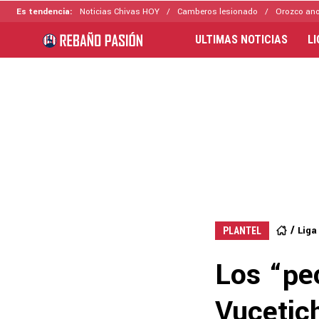
Es tendencia:
Noticias Chivas HOY
Camberos lesionado
Orozco ano
ULTIMAS NOTICIAS
L
Liga
PLANTEL
Los “pe
Vucetic