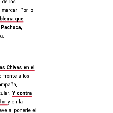
 de los
marcar. Por lo
oblema que
 Pachuca,
a.
as Chivas en el
 frente a los
campaña,
tular.
Y contra
ador
y en la
ave al ponerle el