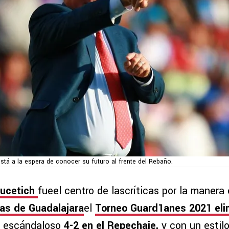
stá a la espera de conocer su futuro al frente del Rebaño.
Vucetich
fueel centro de lascríticas por la manera
vas de Guadalajara
el
Torneo Guard1anes 2021 eli
 escándaloso
4-2 en el Repechaje,
y con un estil