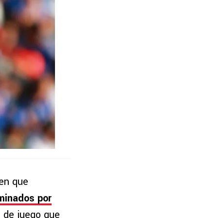
 en que
minados por
o de juego que