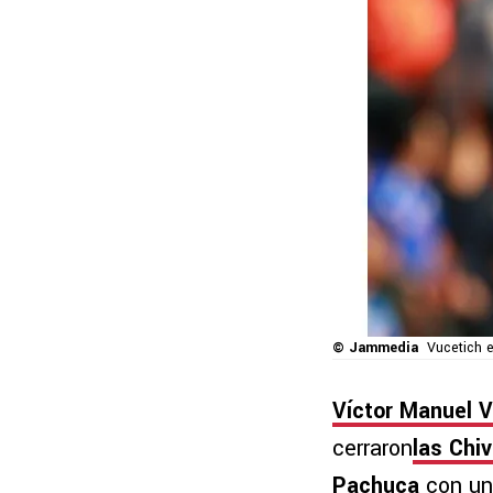
© Jammedia
Vucetich e
Víctor Manuel 
cerraron
las Chi
Pachuca
con un