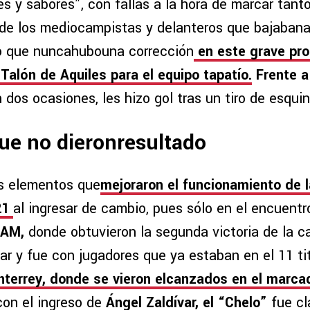
es y sabores”, con fallas a la hora de marcar tanto
e los mediocampistas y delanteros que bajabana 
o que nuncahubouna corrección
en este grave pr
Talón de Aquiles para el equipo tapatío.
Frente a
 dos ocasiones, les hizo gol tras un tiro de esquin
ue no dieronresultado
s elementos que
mejoraron el funcionamiento de l
21
al ingresar de cambio, pues sólo en el encuentro
NAM,
donde obtuvieron la segunda victoria de la 
ar y fue con jugadores que ya estaban en el 11 ti
terrey, donde se vieron elcanzados en el marc
on el ingreso de
Ángel Zaldívar, el “Chelo”
fue cl