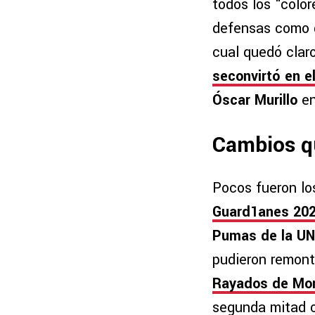
todos los “color
defensas como d
cual quedó clar
seconvirtó en el
Óscar Murillo
en
Cambios q
Pocos fueron lo
Guard1anes 20
Pumas de la U
pudieron remont
Rayados de Mon
segunda mitad c