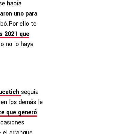
se había
aron uno para
bó.Por ello te
s 2021 que
co no lo haya
Vucetich
seguía
, en los demás le
te que generó
casiones
 el arranque.