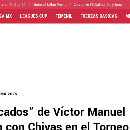
tó en Tri Sub-20
Historial fallas Romo
Chivas vs FC Dallas: Día y hora
IGA MX
LEAGUES CUP
FEMENIL
FUERZAS BÁSICAS
M
 MX 2026
cados” de Víctor Manuel
h con Chivas en el Torneo