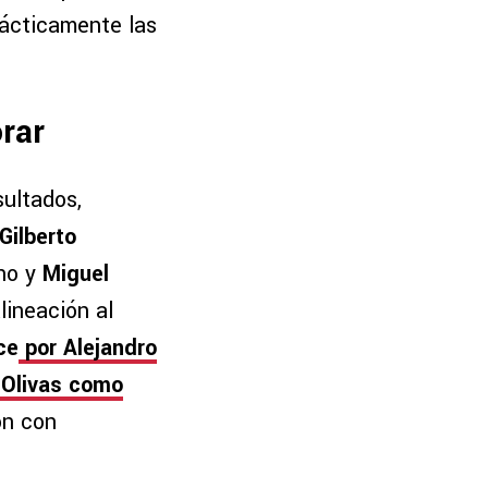
rácticamente las
rar
sultados,
Gilberto
cho y
Miguel
lineación al
ce
por Alejandro
 Olivas como
on con