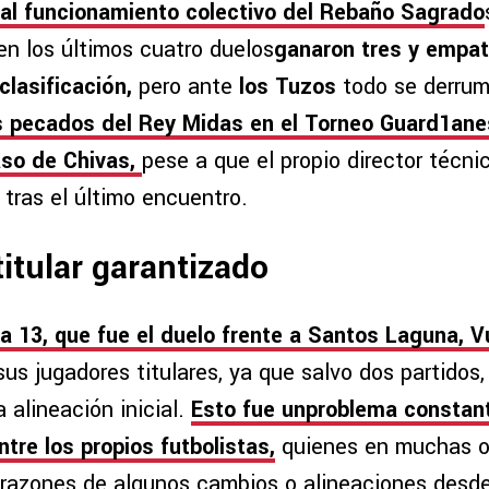
al funcionamiento colectivo del Rebaño Sagrado
en los últimos cuatro duelos
ganaron tres y empat
clasificación,
pero ante
los Tuzos
todo se derrum
s pecados del Rey Midas en el Torneo Guard1ane
caso de Chivas,
pese a que el propio director técni
 tras el último encuentro.
titular garantizado
a 13, que fue el duelo frente a Santos Laguna, 
sus jugadores titulares, ya que salvo dos partidos
 alineación inicial.
Esto fue unproblema constan
tre los propios futbolistas,
quienes en muchas o
razones de algunos cambios o alineaciones desde