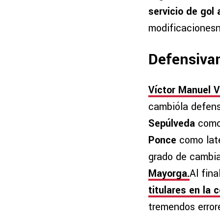
servicio de gol
modificacionesn
Defensiva
Víctor Manuel 
cambióla defens
Sepúlveda
como
Ponce
como late
grado de cambia
Mayorga.
Al fina
titulares en la c
tremendos erro